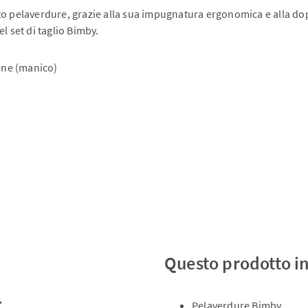
to pelaverdure, grazie alla sua impugnatura ergonomica e alla dop
l set di taglio Bimby.
lene (manico)
Questo prodotto i
Pelaverdure Bimby