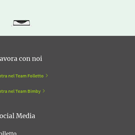
avora con noi
tra nel Team Folletto
ntra nel Team Bimby
ocial Media
olletto