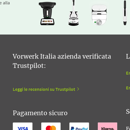
e alla
Vorwerk Italia azienda verificata
L
Trustpilot:
En
E
Leggi le recensioni su Trustpilot
S
Pagamento sicuro
F