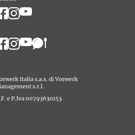
imby
orwerk Italia s.a.s. di Vorwerk
anagement s.r.l.
.F. e P.Iva 00793630153