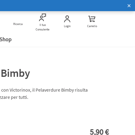
Scopri di più
Corsi di Cucina Bimby
to
Ricerca
Vivi Bimby insieme a noi
Verifica anti frode
Il tuo
Login
Carrello
Consulente
 Shop
 Bimby
con Victorinox, il Pelaverdure Bimby risulta
zare per tutti.
5,90 €