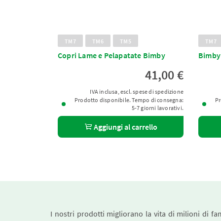
TM7
TM6
TM5
TM7
Copri Lame e Pelapatate Bimby
Bimby
41,00 €
IVA inclusa, escl. spese di spedizione
Prodotto disponibile. Tempo di consegna:
Pr
5-7 giorni lavorativi.
Aggiungi al carrello
I nostri prodotti migliorano la vita di milioni di fa