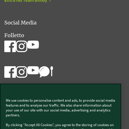
Entra nel Team Bimby
Social Media
Folletto
Bimby
We use cookies to personalise content and ads, to provide social media
Vorwerk Italia s.a.s. di Vorwerk Management s.r.l.
features and to analyse our traffic. We also share information about
your use of our site with our social media, advertising and analytics
C.F. e P.Iva 00793630153
partners.
Chi siamo
Informativa Privacy & Cookies
By clicking "Accept All Cookies", you agree to the storing of cookies on