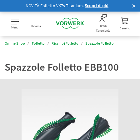
NOVITÀ Folletto VK7s Titanium.
Scopri di più
Il tuo
Ricerca
Menu
Carrello
Consulente
Online Shop
Folletto
Ricambi Folletto
Spazzole Folletto
Spazzole Folletto EBB100