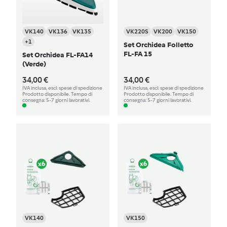
VK140
VK136
VK135
VK220S
VK200
VK150
+1
Set Orchidea Folletto
FL-FA 15
Set Orchidea FL-FA14
(Verde)
34,00 €
34,00 €
IVA inclusa, escl. spese di spedizione
IVA inclusa, escl. spese di spedizione
Prodotto disponibile. Tempo di
Prodotto disponibile. Tempo di
consegna: 5-7 giorni lavorativi.
consegna: 5-7 giorni lavorativi.
VK140
VK150