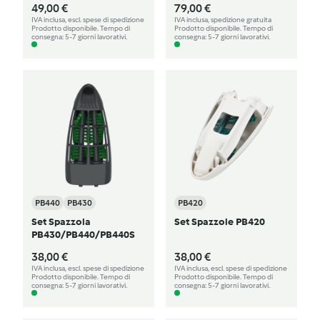
49,00 €
79,00 €
IVA inclusa, escl. spese di spedizione
IVA inclusa, spedizione gratuita
Prodotto disponibile. Tempo di
Prodotto disponibile. Tempo di
consegna: 5-7 giorni lavorativi.
consegna: 5-7 giorni lavorativi.
PB440
PB430
PB420
Set Spazzola
Set Spazzole PB420
PB430/PB440/PB440S
38,00 €
38,00 €
IVA inclusa, escl. spese di spedizione
IVA inclusa, escl. spese di spedizione
Prodotto disponibile. Tempo di
Prodotto disponibile. Tempo di
consegna: 5-7 giorni lavorativi.
consegna: 5-7 giorni lavorativi.