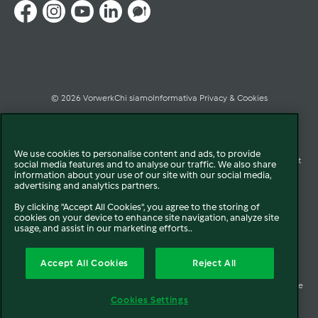
© 2026 Vorwerk
Chi siamo
Informativa Privacy & Cookies
Licenza dati ai sensi del Regolamento UE-2023/2854
We use cookies to personalise content and ads, to provide
Condizioni Generali di Vendita
Informazioni Legali
Diritto di Recesso
Imprint
social media features and to analyse our traffic. We also share
information about your use of our site with our social media,
advertising and analytics partners.
Modello Organizzativo
Codice Etico
Salute e Sicurezza
By clicking "Accept All Cookies", you agree to the storing of
cookies on your device to enhance site navigation, analyze site
Segnalazioni (whistleblowing)
Dichiarazione di Accessibilità
usage, and assist in our marketing efforts..
Verifica prodotti bloccati Bimby
Verifica prodotti Folletto
Accept All Cookies
Reject All
Accessori non autorizzati di terzi e riparazioni improprie
Società trasparente
Cookies Settings
Vorwerk Italia s.a.s. di Vorwerk Management s.r.l. C.F. e P.Iva 00793630153