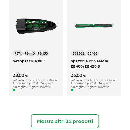
PB7s
PB440
PB430
EB420S
EB400
Set Spazzole PB7
Spazzola con setola
EB400/EB420 S
38,00 €
35,00 €
IVA inclusa, escl. spese di spedizione
IVA inclusa, escl. spese di spedizione
Prodotto disponibile. Tempo di
Prodotto disponibile. Tempo di
consegna: 5-7 giorni lavorativi.
consegna: 5-7 giorni lavorativi.
Mostra altri 12 prodotti