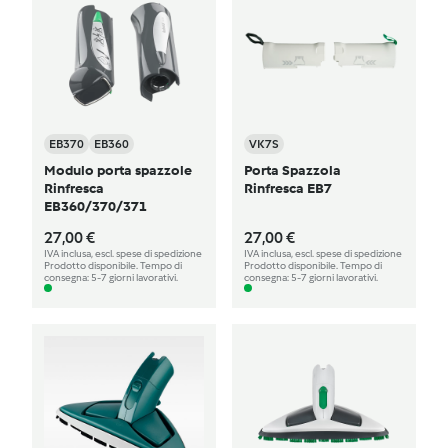
EB370
EB360
VK7S
Modulo porta spazzole
Porta Spazzola
Rinfresca
Rinfresca EB7
EB360/370/371
27,00 €
27,00 €
IVA inclusa, escl. spese di spedizione
IVA inclusa, escl. spese di spedizione
Prodotto disponibile. Tempo di
Prodotto disponibile. Tempo di
consegna: 5-7 giorni lavorativi.
consegna: 5-7 giorni lavorativi.