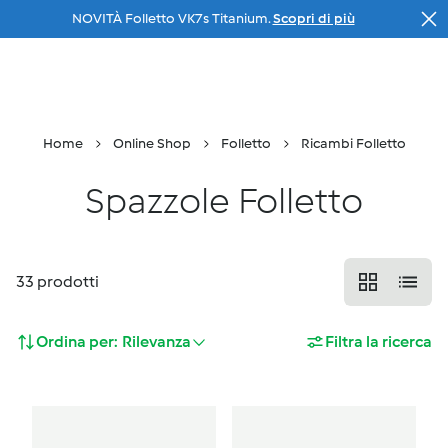
NOVITÀ Folletto VK7s Titanium.
Scopri di più
Salta al contenuto principale
Il tuo
consulente
Menu
Ricerca
Carrello
Home
Online Shop
Folletto
Ricambi Folletto
Spazzole Folletto
33
prodotti
Ordina per:
Rilevanza
Filtra la ricerca