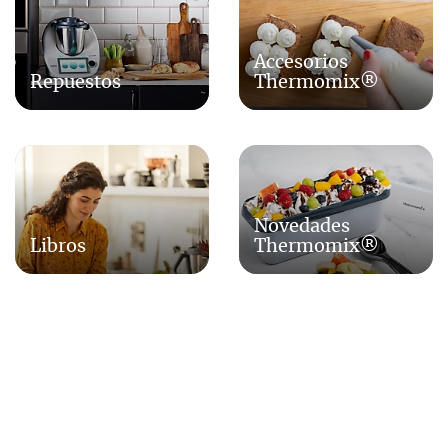
Accesorios
Repuestos
Thermomix®
Novedades
Libros
Thermomix®