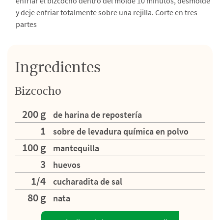
enfriar el bizcocho dentro del molde 10 minutos, desmolde
y deje enfriar totalmente sobre una rejilla. Corte en tres
partes
Ingredientes
Bizcocho
200 g
de harina de repostería
1
sobre de levadura química en polvo
100 g
mantequilla
3
huevos
1/4
cucharadita de sal
80 g
nata