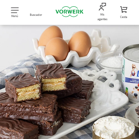
Mis
Buscador
Menú
Cesta
agentes