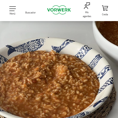
Mis
Buscador
Menú
Cesta
agentes