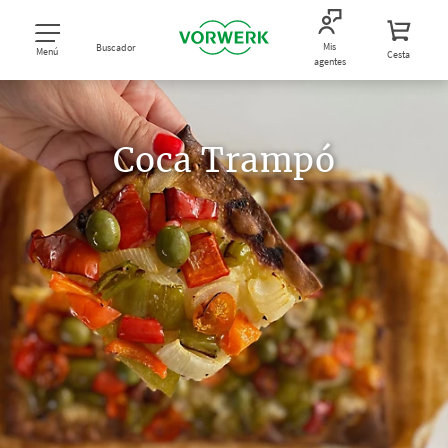
Mis
Buscador
Menú
Cesta
agentes
Coca Trampó