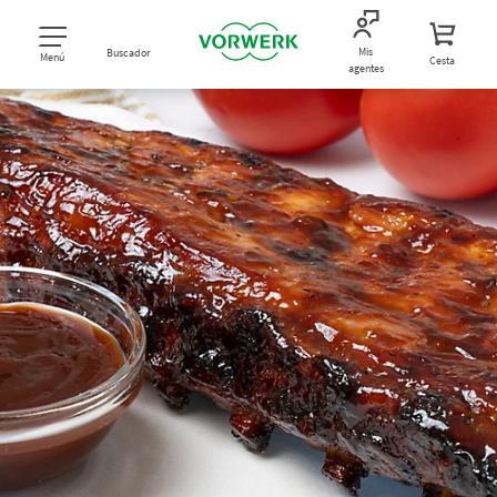
Mis
Buscador
Menú
Cesta
agentes