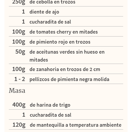
250g
de cebolla en trozos
1
diente de ajo
1
cucharadita de sal
100g
de tomates cherry en mitades
100g
de pimiento rojo en trozos
50g
de aceitunas verdes sin hueso en
mitades
100g
de zanahoria en trozos de 2 cm
1 - 2
pellizcos de pimienta negra molida
Masa
400g
de harina de trigo
1
cucharadita de sal
120g
de mantequilla a temperatura ambiente