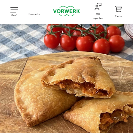
Mis
Buscador
Menú
Cesta
agentes