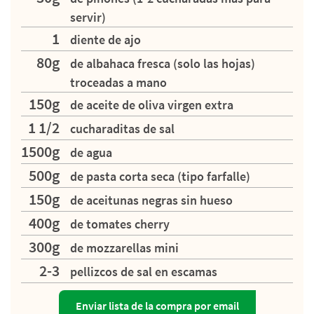
servir)
1
diente de ajo
80g
de albahaca fresca (solo las hojas)
troceadas a mano
150g
de aceite de oliva virgen extra
1 1/2
cucharaditas de sal
1500g
de agua
500g
de pasta corta seca (tipo farfalle)
150g
de aceitunas negras sin hueso
400g
de tomates cherry
300g
de mozzarellas mini
2-3
pellizcos de sal en escamas
Enviar lista de la compra por email