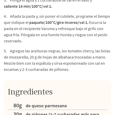
3. Ponga el agua y 1 cucharadita de sal en el vaso y
caliente 14 min/100°C/vel 1.
4. Añada la pasta y, sin poner el cubilete, programe el tiempo
que indique el
paquete/100°C/giro inverso/vel 1.
Escurra la
pasta en el recipiente Varoma y refresque bajo el grifo con
agua fría. Póngala en una fuente honda y riegue con el pesto
reservado.
5. Agregue las aceitunas negras, los tomates cherry, las bolas
de mozzarella, 20 g de hojas de albahaca troceadas a mano.
Mezcle bien con la espátula y sirva espolvoreado con sal en
escamas y 2-3 cucharadas de piñones.
Ingredientes
80g
de queso parmesano
30g
de piñones (1-2 cucharadas más para