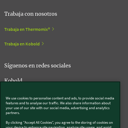
Trabaja con nosotros
Trabaja en Thermomix®
Trabaja en Kobold
Síguenos en redes sociales
Kobold
We use cookies to personalise content and ads, to provide social media
features and to analyse our traffic. We also share information about
Thermomix®
your use of our site with our social media, advertising and analytics
partners.
By clicking "Accept All Cookies", you agree to the storing of cookies on
your device to enhance site navigation, analyze site usage, and assist