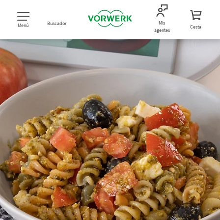
Mis
Buscador
Menú
Cesta
agentes