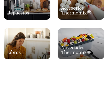
Accesorios
Repuestos
Thermomix®
Novedades
Libros
Thermomix®