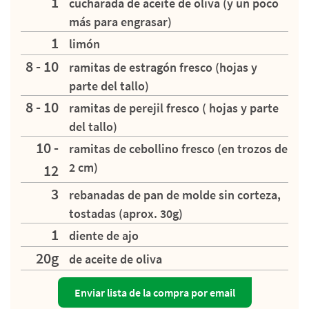
1
cucharada de aceite de oliva (y un poco
más para engrasar)
1
limón
8 - 10
ramitas de estragón fresco (hojas y
parte del tallo)
8 - 10
ramitas de perejil fresco ( hojas y parte
del tallo)
10 -
ramitas de cebollino fresco (en trozos de
2 cm)
12
3
rebanadas de pan de molde sin corteza,
tostadas (aprox. 30g)
1
diente de ajo
20g
de aceite de oliva
Enviar lista de la compra por email