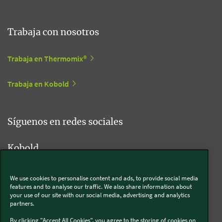
Trabaja con nosotros
Trabaja en Thermomix®
Trabaja en Kobold
Síguenos en redes sociales
Kobold
We use cookies to personalise content and ads, to provide social media
features and to analyse our traffic. We also share information about
Thermomix®
your use of our site with our social media, advertising and analytics
partners.
By clicking "Accept All Cookies", you agree to the storing of cookies on