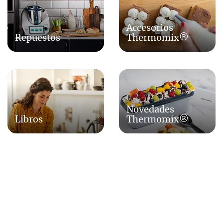
Accesorios
Repuestos
Thermomix®
Novedades
Libros
Thermomix®