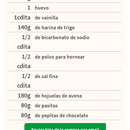
1
huevo
1cdita
de vainilla
140g
de harina de trigo
1/2
de bicarbonato de sodio
cdita
1/2
de polvo para hornear
cdita
1/2
de sal fina
cdita
180g
de hojuelas de avena
80g
de pasitas
80g
de pepitas de chocolate
Enviar lista de la compra por email