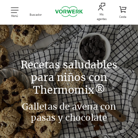
Mis
Buscador
Menú
Cesta
agentes
Recetas saludables
para niños con
Thermomix®
Galletas de avena con
pasas y chocolate