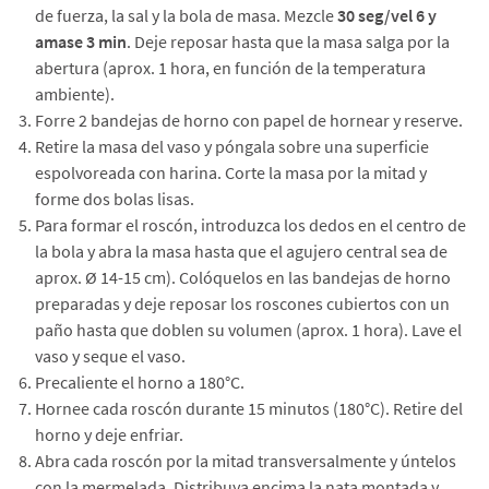
de fuerza, la sal y la bola de masa. Mezcle
30 seg/vel 6 y
amase 3 min
. Deje reposar hasta que la masa salga por la
abertura (aprox. 1 hora, en función de la temperatura
ambiente).
Forre 2 bandejas de horno con papel de hornear y reserve.
Retire la masa del vaso y póngala sobre una superficie
espolvoreada con harina. Corte la masa por la mitad y
forme dos bolas lisas.
Para formar el roscón, introduzca los dedos en el centro de
la bola y abra la masa hasta que el agujero central sea de
aprox. Ø 14-15 cm). Colóquelos en las bandejas de horno
preparadas y deje reposar los roscones cubiertos con un
paño hasta que doblen su volumen (aprox. 1 hora). Lave el
vaso y seque el vaso.
Precaliente el horno a 180°C.
Hornee cada roscón durante 15 minutos (180°C). Retire del
horno y deje enfriar.
Abra cada roscón por la mitad transversalmente y úntelos
con la mermelada. Distribuya encima la nata montada y