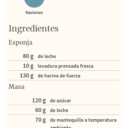
Raciones
Ingredientes
Esponja
80 g
de leche
10 g
levadura prensada fresca
130 g
de harina de fuerza
Masa
120 g
de azúcar
60 g
de leche
70 g
de mantequilla a temperatura
ambiente