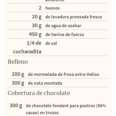
2
huevos
20 g
de levadura prensada fresca
30 g
de agua de azahar
450 g
de harina de fuerza
1/4 de
de sal
cucharadita
Relleno
200 g
de mermelada de fresa extra Helios
300 g
de nata montada
Cobertura de chocolate
300 g
de chocolate fondant para postres (50%
cacao) en trozos