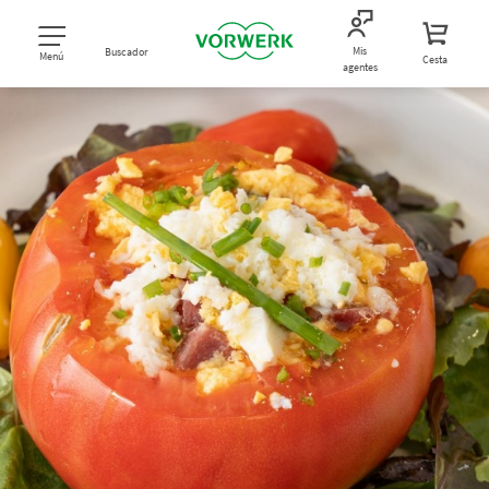
Mis
Buscador
Menú
Cesta
agentes