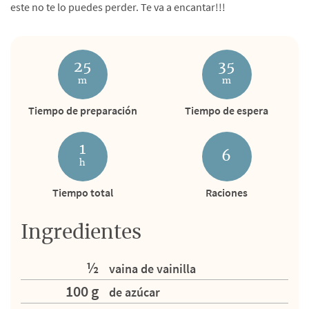
este no te lo puedes perder. Te va a encantar!!!
25
35
m
m
Tiempo de preparación
Tiempo de espera
1
6
h
Tiempo total
Raciones
Ingredientes
½
vaina de vainilla
100 g
de azúcar