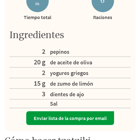
6
m
Tiempo total
Raciones
Ingredientes
2
pepinos
20 g
de aceite de oliva
2
yogures griegos
15 g
de zumo de limón
3
dientes de ajo
Sal
Enviar lista de la compra por email