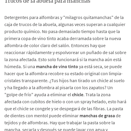
Trucos de la abuela para manchas
Detergentes para alfombras y "milagros quitamanchas" de la
caja de trucos de la abuela, algunas veces superan a cualquier
producto químico. No pasa demasiado tiempo hasta que la
primera copa de vino tinto acaba derramada sobre la nueva
alfombra de color claro del salón. Entonces hay que
reaccionar rápidamente y espolvorear un puñado de sal sobre
la zona afectada. Esto solo funcionará si la mancha aún está
húmeda. Si una
mancha de vino tinto
ya está seca, se puede
hacer que la alfombra recobre su estado original con limpia-
cristales transparente. ¿Tus hijos han tirado un chicle al suelo
y ha llegado a la alfombra al pisarla con los zapatos? Un
"golpe de frío" ayuda a eliminar el
chicle
. Trata la zona
afectada con cubitos de hielo o con un spray helado, esto hará
que el chicle se congele y se despegará de las fibras. La pasta
de dientes con mentol puede eliminar
manchas de grasa
de
tejidos y de alfombras. Hay que trabajar la pasta sobre la
mancha, secarla y después se puede lavar con agua y