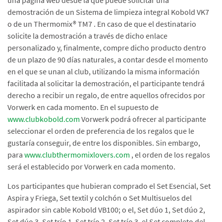
una página web desde la que puede solicitar una
demostración de un Sistema de limpieza integral Kobold VK7
o de un Thermomix® TM7 . En caso de que el destinatario
solicite la demostración a través de dicho enlace
personalizado y, finalmente, compre dicho producto dentro
de un plazo de 90 días naturales, a contar desde el momento
en el que se unan al club, utilizando la misma información
facilitada al solicitar la demostración, el participante tendrá
derecho a recibir un regalo, de entre aquellos ofrecidos por
Vorwerk en cada momento. En el supuesto de
www.clubkobold.com
Vorwerk podrá ofrecer al participante
seleccionar el orden de preferencia de los regalos que le
gustaría conseguir, de entre los disponibles. Sin embargo,
para
www.clubthermomixlovers.com
, el orden de los regalos
será el establecido por Vorwerk en cada momento.
Los participantes que hubieran comprado el Set Esencial, Set
Aspira y Friega, Set textil y colchón o Set Multisuelos del
aspirador sin cable Kobold VB100; o el, Set dúo 1, Set dúo 2,
Set dúo 3, Set trío 1, Set trío 2, Set trío 3, el Set completo del