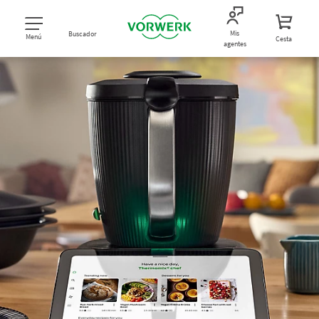
Mis
Buscador
Menú
Cesta
agentes