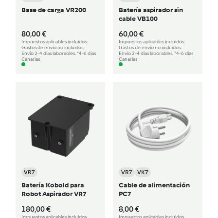
Base de carga VR200
Batería aspirador sin
cable VB100
80,00 €
60,00 €
Impuestos aplicables incluidos.
Impuestos aplicables incluidos.
Gastos de envío no incluidos.
Gastos de envío no incluidos.
Envío 2-4 días laborables. *4-6 días
Envío 2-4 días laborables. *4-6 días
Canarias
Canarias
VR7
VR7
VK7
Batería Kobold para
Cable de alimentación
Robot Aspirador VR7
PC7
180,00 €
8,00 €
Impuestos aplicables incluidos.
Impuestos aplicables incluidos.