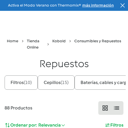
Activa el Modo Verano con Thermomix®
más información
Ir a la navegación principal
Tu Agente
Menu
Buscar
Cesta
Home
Tienda
Kobold
Consumibles y Repuestos
Online
Repuestos
Filtros
(
10
)
Cepillos
(
15
)
Baterías, cables y car
88
Productos
Ordenar por:
Relevancia
Filtros