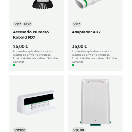
VK7
FD7
VK7
Accesorio Plumero
Adaptador AD7
Kobold FD7
25,00 €
15,00 €
Impuestos aplicables incluidos.
Impuestos aplicables incluidos.
Gastos de envío no incluidos.
Gastos de envío no incluidos.
Envío 2-4 días laborables. *4-6 días
Envío 2-4 días laborables. *4-6 días
Canarias
Canarias
VR200
VB100