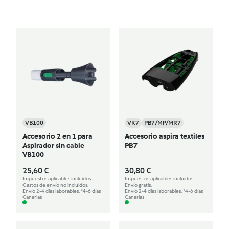
VB100
VK7
PB7/MP/MR7
Accesorio 2 en 1 para
Accesorio aspira textiles
Aspirador sin cable
PB7
VB100
25,60 €
30,80 €
Impuestos aplicables incluidos.
Impuestos aplicables incluidos.
Gastos de envío no incluidos.
Envío gratis.
Envío 2-4 días laborables. *4-6 días
Envío 2-4 días laborables. *4-6 días
Canarias
Canarias