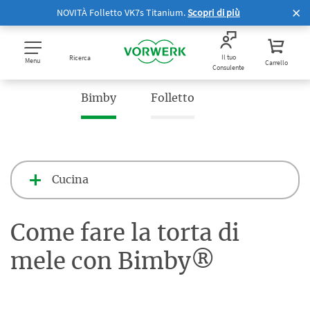
NOVITÀ Folletto VK7s Titanium.
Scopri di più
Il tuo
Ricerca
Menu
Carrello
Consulente
Bimby
Folletto
Cucina
Come fare la torta di
mele con Bimby®