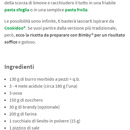
della scorza di limone e racchiudere il tutto in una friabile
pasta sfoglia
o in una semplice
pasta frolla
.
Le possibilità sono infinite, ti basterà lasciarti ispirare da
Cookidoo®
. Se vuoi partire dalla versione più tradizionale,
però,
ecco la ricetta da preparare con Bimby® per un risultato
soffice
e goloso.
Ingredienti
130 g di burro morbido a pezzi + q.b.
3 - 4 mele acidule (circa 180 g l'una)
3 uova
150 g di zucchero
30 g di brandy (opzionale)
200 g di farina
1 cucchiaio di lievito in polvere (15 g)
1 pizzico di sale