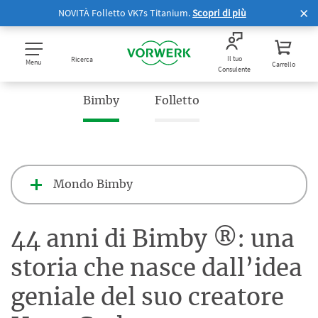
NOVITÀ Folletto VK7s Titanium.
Scopri di più
Il tuo
Ricerca
Menu
Carrello
Consulente
Bimby
Folletto
Mondo Bimby
44 anni di Bimby ®: una
storia che nasce dall’idea
geniale del suo creatore