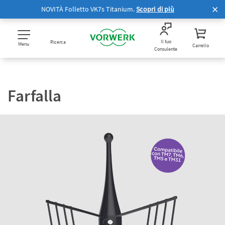
NOVITÀ Folletto VK7s Titanium.
Scopri di più
Il tuo
Ricerca
Menu
Carrello
Consulente
Farfalla