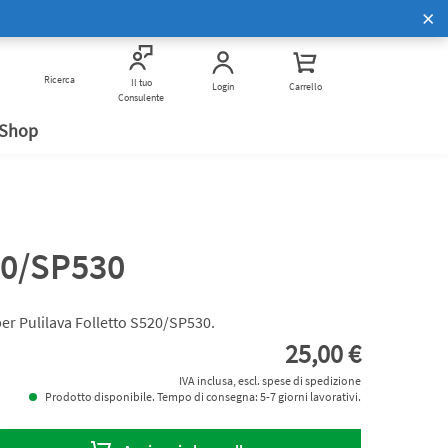
Scopri di più
Corsi di Cucina Bimby
to
Ricerca
Vivi Bimby insieme a noi
Verifica anti frode
Il tuo
Login
Carrello
Consulente
 Shop
20/SP530
per Pulilava Folletto S520/SP530.
25,00 €
IVA inclusa, escl. spese di spedizione
Prodotto disponibile. Tempo di consegna: 5-7 giorni lavorativi.