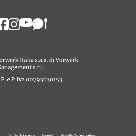
imby
orwerk Italia s.a.s. di Vorwerk
anagement s.r.l.
.F. e P.Iva 00793630153
i
Diritto di Recesso
Imprint
Modello Organizzativo