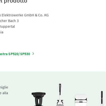
el prodotto
 Elektrowerke GmbH & Co. KG
cher Bach 3
Wuppertal
ia
astra SP520/SP530
miglie
e alla