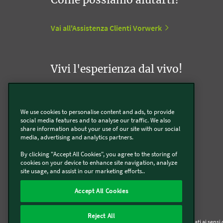
Vai all'Assistenza Clienti Vorwerk
Vivi l'esperienza dal vivo!
Appuntamento con un Agente Folletto
We use cookies to personalise content and ads, to provide
social media features and to analyse our traffic. We also
Appuntamento con un Incaricato Bimby
share information about your use of our site with our social
media, advertising and analytics partners.
Vorwerk Point
By clicking "Accept All Cookies", you agree to the storing of
cookies on your device to enhance site navigation, analyze
site usage, and assist in our marketing efforts..
Accept All Cookies
Reject All
Chi siamo
Informativa Privacy & Cookies
Licenza dati ai sens