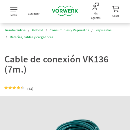
Mis
Buscador
Menú
Cesta
agentes
Tienda Online
Kobold
Consumibles y Repuestos
Repuestos
Baterías, cables y cargadores
Cable de conexión VK136
(7m.)
(13)