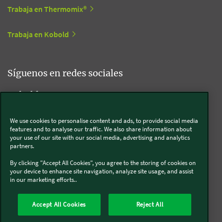
Trabaja en Thermomix®
Trabaja en Kobold
Síguenos en redes sociales
Kobold
We use cookies to personalise content and ads, to provide social media
features and to analyse our traffic. We also share information about
your use of our site with our social media, advertising and analytics
Thermomix®
partners.
By clicking "Accept All Cookies", you agree to the storing of cookies on
your device to enhance site navigation, analyze site usage, and assist
in our marketing efforts..
Legal y Sostenibilidad
Política de privacidad
Política de cookies
Accept All Cookies
Reject All
Condiciones generales
Condiciones Promociones