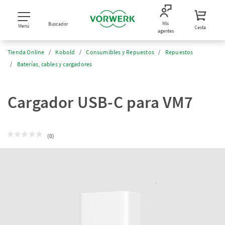
Mis
Buscador
Menú
Cesta
agentes
Tienda Online
Kobold
Consumibles y Repuestos
Repuestos
Baterías, cables y cargadores
Cargador USB-C para VM7
(0)