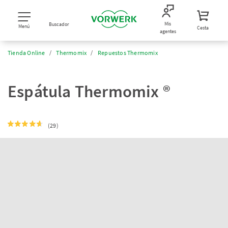
Mis
Buscador
Menú
Cesta
agentes
Tienda Online
Thermomix
Repuestos Thermomix
Espátula Thermomix ®
(29)