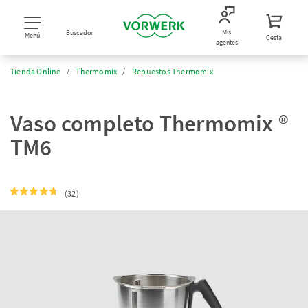
Mis
Buscador
Menú
Cesta
agentes
Tienda Online
Thermomix
Repuestos Thermomix
Vaso completo Thermomix ®
TM6
(32)