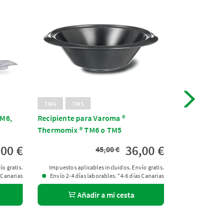
TM6
TM5
TM7
TM
TM6,
Recipiente para Varoma ®
Film transp
Thermomix ® TM6 o TM5
,00 €
36,00 €
45,00 €
Impuestos aplic
o gratis.
Impuestos aplicables incluidos. Envío gratis.
Envío 2-4 dí
 Canarias
Envío 2-4 días laborables. *4-6 días Canarias
A
Añadir a mi cesta