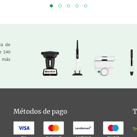
da de
e 140
a más
Métodos de pago
T
T