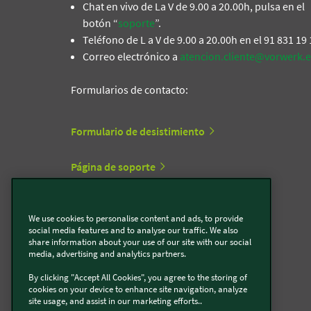
Chat en vivo de La V de 9.00 a 20.00h, pulsa en el
botón “
soporte
”.
Teléfono de L a V de 9.00 a 20.00h en el 91 831 19
Correo electrónico a
atencion.cliente@vorwerk.e
Formularios de contacto:
Formulario de desistimiento
Página de soporte
Formulario de contacto Thermomix®
We use cookies to personalise content and ads, to provide
social media features and to analyse our traffic. We also
Formulario de contacto Kobold
share information about your use of our site with our social
media, advertising and analytics partners.
By clicking "Accept All Cookies", you agree to the storing of
cookies on your device to enhance site navigation, analyze
Vorwerk cerca de ti
site usage, and assist in our marketing efforts..