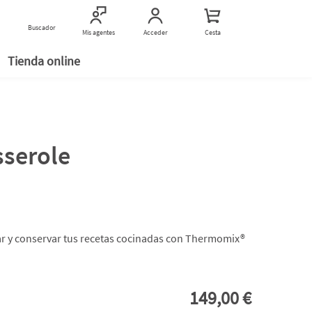
Encuentranos
Buscador
Buscar establecimientos
Mis agentes
Acceder
Cesta
Tienda online
serole
ar y conservar tus recetas cocinadas con Thermomix®
149,00 €