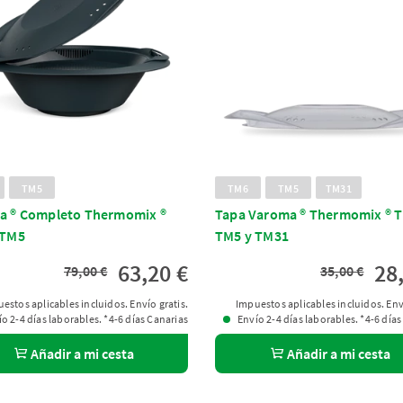
TM5
TM6
TM5
TM31
a ® Completo Thermomix ®
Tapa Varoma ® Thermomix ® 
 TM5
TM5 y TM31
63,20 €
28
79,00 €
35,00 €
estos aplicables incluidos. Envío gratis.
Impuestos aplicables incluidos. Enví
o 2-4 días laborables. *4-6 días Canarias
Envío 2-4 días laborables. *4-6 días
Añadir a mi cesta
Añadir a mi cesta