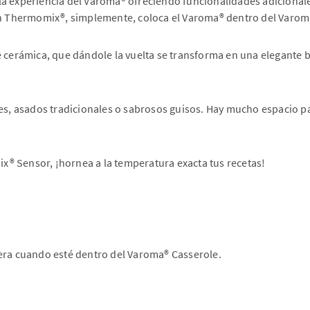
a experiencia del Varoma® ofreciendo funcionalidades adicionale
on Thermomix®, simplemente, coloca el Varoma® dentro del Varoma® 
 cerámica, que dándole la vuelta se transforma en una elegante ba
 asados tradicionales o sabrosos guisos. Hay mucho espacio para 
® Sensor, ¡hornea a la temperatura exacta tus recetas!
iera cuando esté dentro del Varoma® Casserole.