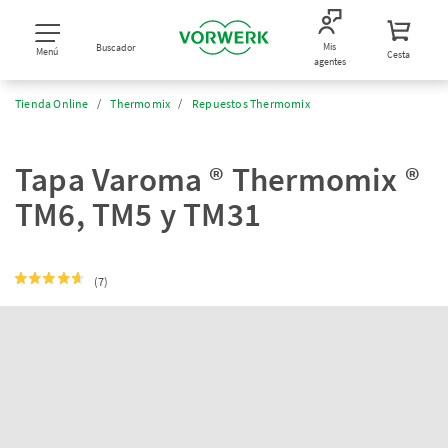
Mis
Buscador
Menú
Cesta
agentes
Tienda Online
Thermomix
Repuestos Thermomix
Tapa Varoma ® Thermomix ®
TM6, TM5 y TM31
(7)