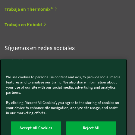
Trabaja en Thermomix®
Trabaja en Kobold
Síguenos en redes sociales
Kobold
We use cookies to personalise content and ads, to provide social media
features and to analyse our traffic. We also share information about
your use of our site with our social media, advertising and analytics
Thermomix®
partners.
By clicking "Accept All Cookies", you agree to the storing of cookies on
your device to enhance site navigation, analyze site usage, and assist
in our marketing efforts..
Legal y Sostenibilidad
Política de privacidad
Política de cookies
Accept All Cookies
Reject All
Condiciones generales
Condiciones Promociones