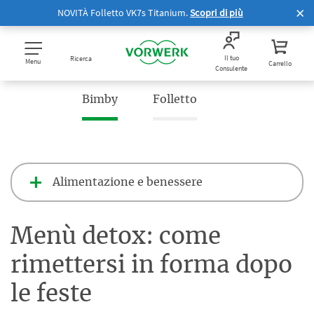
NOVITÀ Folletto VK7s Titanium.
Scopri di più
Il tuo
Ricerca
Menu
Carrello
Consulente
Bimby
Folletto
Alimentazione e benessere
Menù detox: come
rimettersi in forma dopo
le feste