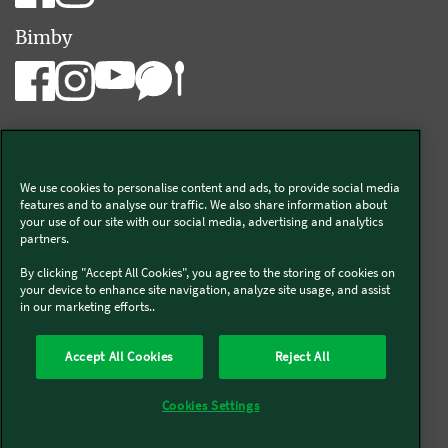
Bimby
We use cookies to personalise content and ads, to provide social media
Vorwerk Italia s.a.s. di Vorwerk Management s.r.l.
features and to analyse our traffic. We also share information about
your use of our site with our social media, advertising and analytics
C.F. e P.Iva 00793630153
partners.
Chi siamo
Informativa Privacy & Cookies
By clicking "Accept All Cookies", you agree to the storing of cookies on
your device to enhance site navigation, analyze site usage, and assist
Licenza dati ai sensi del Regolamento UE-2023/2854
in our marketing efforts..
Condizioni Generali di Vendita
Informazioni Legali
Diritto di Recesso
Imprint
Modello Organizzativo
Codice Etico
Salute e Sicurezza
Accept All Cookies
Reject All
Segnalazioni (whistleblowing)
Dichiarazione di Accessibilità
Verifica prodotti bloccati Bimby
Verifica prodotti Folletto
Cookies Settings
Accessori non autorizzati di terzi e riparazioni improprie
Società trasparente