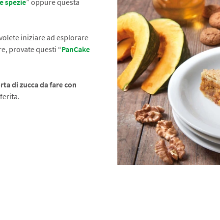
e spezie
” oppure questa
volete iniziare ad esplorare
re, provate questi “
PanCake
orta di zucca da fare con
ferita.