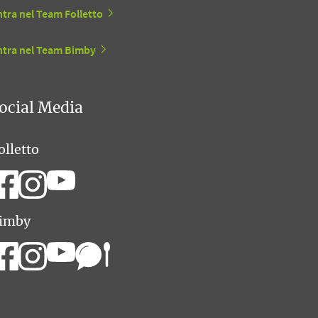
tra nel Team Folletto
ntra nel Team Bimby
ocial Media
olletto
imby