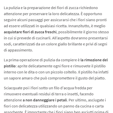
La pulizia e la preparazione dei fiori di zucca richiedono
attenzione per preservare la loro delicatezza. È opportuno
seguire alcuni passaggi per assicurarsi che i fiori siano pronti
ad essere utilizzati in qualsiasi ricetta. Innanzitutto, è meglio
acquistare fiori di zucca freschi
, possibilmente il giorno stesso
in cui si prevede di cucinarli. All’aspetto dovranno presentarsi
sodi, caratterizzati da un colore giallo brillante e privi di segni
di appassimento.
La prima operazione di pulizia da compiere è
la rimozione del
pistillo
: aprite delicatamente ogni fiore e rimuovete il pistillo
interno con le dita o con un piccolo coltello. Il pistillo ha infatti
un sapore amaro che può compromettere il gusto del piatto.
Sciacquate poi i fiori sotto un filo d'acqua fredda per
rimuovere eventuali residui di terra o insetti, facendo
attenzione
a non danneggiare i petali
. Per ultimo, asciugate i
fiori con delicatezza utilizzando un panno da cucina o carta
assorbente. È importante che i fiori siano ben asciutti prima di