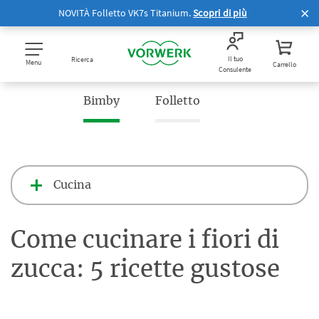
NOVITÀ Folletto VK7s Titanium.
Scopri di più
Il tuo
Ricerca
Menu
Carrello
Consulente
Bimby
Folletto
Cucina
Come cucinare i fiori di
zucca: 5 ricette gustose