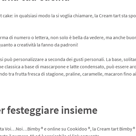
 cake: in qualsiasi modo la si voglia chiamare, la Cream tart sta spo
rma di numero o lettera, non solo è bella da vedere, ma anche buon
 quanto a creatività la fanno da padroni!
 si può personalizzare a seconda dei gusti personali. La base, solita
ne classica a base di mascarpone e latte condensato, può essere aro
endo tra frutta fresca di stagione, praline, caramelle, macaron fino a
r festeggiare insieme
ta Voi…Noi…Bimby ® e online su Cookidoo ®, la Cream tart Bimby ® si
ta il numero 40 ed è scaricabile al link seguente.