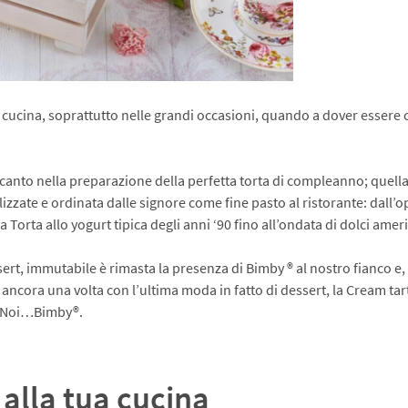
 cucina, soprattutto nelle grandi occasioni, quando a dover essere
o accanto nella preparazione della perfetta torta di compleanno; que
izzate e ordinata dalle signore come fine pasto al ristorante: dall’o
Torta allo yogurt tipica degli anni ‘90 fino all’ondata di dolci america
ssert, immutabile è rimasta la presenza di Bimby ® al nostro fianco
ce ancora una volta con l’ultima moda in fatto di dessert, la Cream ta
i…Noi…Bimby®.
 alla tua cucina