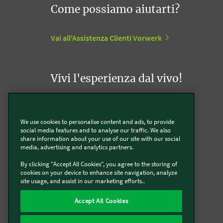
Come possiamo aiutarti?
Vai all'Assistenza Clienti Vorwerk
Vivi l'esperienza dal vivo!
Appuntamento con un Agente Folletto
We use cookies to personalise content and ads, to provide
social media features and to analyse our traffic. We also
Appuntamento con un Incaricato Bimby
share information about your use of our site with our social
media, advertising and analytics partners.
Vorwerk Point
By clicking "Accept All Cookies", you agree to the storing of
cookies on your device to enhance site navigation, analyze
site usage, and assist in our marketing efforts..
Accept All Cookies