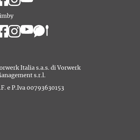
imby
orwerk Italia s.a.s. di Vorwerk
anagement s.r.l.
.F. e P.Iva 00793630153