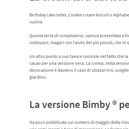
Birthday cake letter, Cookie cream biscuit o Alphabet
cucina.
Questa torta di compleanno, spesso presentata a fo
realizzare, magari con l’aiuto dei più piccoli, che in
Un altro punto a suo favore consiste nel fatto che la
cacao per una versione nera. La crema, nella versio
decorazione è davvero il caso di sbizzarrirsi, scegli
giardino.
La versione Bimby ® pe
Da poco pubblicata sul numero di maggio della rivis
una cami cream a base di mascarpone. La forma ripor