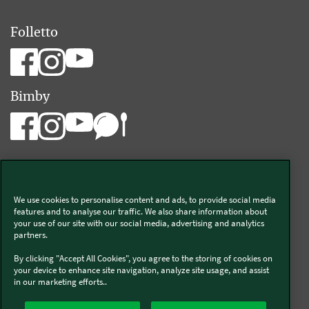
Folletto
Bimby
We use cookies to personalise content and ads, to provide social media
Vorwerk Italia s.a.s. di Vorwerk Management s.r.l.
features and to analyse our traffic. We also share information about
your use of our site with our social media, advertising and analytics
C.F. e P.Iva 00793630153
partners.
Chi siamo
Informativa Privacy & Cookies
By clicking "Accept All Cookies", you agree to the storing of cookies on
your device to enhance site navigation, analyze site usage, and assist
Licenza dati ai sensi del Regolamento UE-2023/2854
in our marketing efforts..
Condizioni Generali di Vendita
Informazioni Legali
Diritto di Recesso
Imprint
Modello Organizzativo
Codice Etico
Salute e Sicurezza