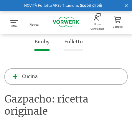
NOVITÀ Folletto VK7s Titanium.
Scopri di più
Il tuo
Ricerca
Menu
Carrello
Consulente
Bimby
Folletto
Cucina
Gazpacho: ricetta
originale