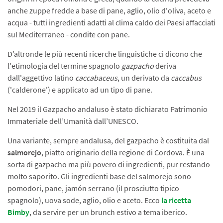
anche zuppe fredde a base di pane, aglio, olio d'oliva, aceto e
acqua - tutti ingredienti adatti al clima caldo dei Paesi affacciati
sul Mediterraneo - condite con pane.
D’altronde le più recenti ricerche linguistiche ci dicono che
l'etimologia del termine spagnolo
gazpacho
deriva
dall'aggettivo latino
caccabaceus
, un derivato da
caccabus
('calderone') e applicato ad un tipo di pane.
Nel 2019 il Gazpacho andaluso è stato dichiarato Patrimonio
Immateriale dell’Umanità dall’UNESCO.
Una variante, sempre andalusa, del gazpacho è costituita dal
salmorejo
, piatto originario della regione di Cordova. È una
sorta di gazpacho ma più povero di ingredienti, pur restando
molto saporito. Gli ingredienti base del salmorejo sono
pomodori, pane, jamón serrano (il prosciutto tipico
spagnolo), uova sode, aglio, olio e aceto. Ecco
la ricetta
Bimby
, da servire per un brunch estivo a tema iberico.