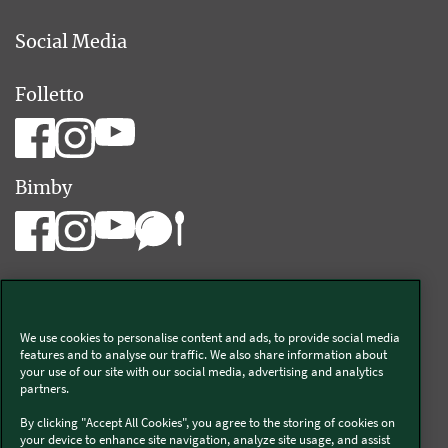
Social Media
Folletto
Bimby
We use cookies to personalise content and ads, to provide social media
Vorwerk Italia s.a.s. di Vorwerk Management s.r.l.
features and to analyse our traffic. We also share information about
your use of our site with our social media, advertising and analytics
C.F. e P.Iva 00793630153
partners.
Chi siamo
Informativa Privacy & Cookies
By clicking "Accept All Cookies", you agree to the storing of cookies on
your device to enhance site navigation, analyze site usage, and assist
Licenza dati ai sensi del Regolamento UE-2023/2854