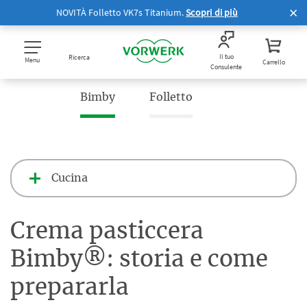
NOVITÀ Folletto VK7s Titanium.
Scopri di più
Il tuo
Ricerca
Menu
Carrello
Consulente
Bimby
Folletto
Cucina
Crema pasticcera
Bimby®: storia e come
prepararla