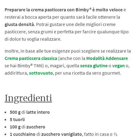
Preparare la crema pasticcera con Bimby® è molto veloce
e
resterai a bocca aperta per quanto sarà facile ottenere la
giusta densità
. Potrai gustare une delle migliori creme
pasticcere, senza grumi e perfetta per farcire qualunque tipo
di dolce tu voglia realizzare.
Inoltre, in base alle tue esigenze puoi scegliere se realizzare la
Crema pasticcera classica
(anche con la
Modalità Addensare
se hai Bimby® TM6) o, magari, quella
senza glutine
o
vegan
o,
addirittura,
sottovuoto
, per una ricetta da vero gourmet.
Ingredienti
500 g
di
latte intero
5 tuorli
100 g
di
zucchero
1 cucchiaino
di
zucchero vanigliato
, fatto in casa o ½