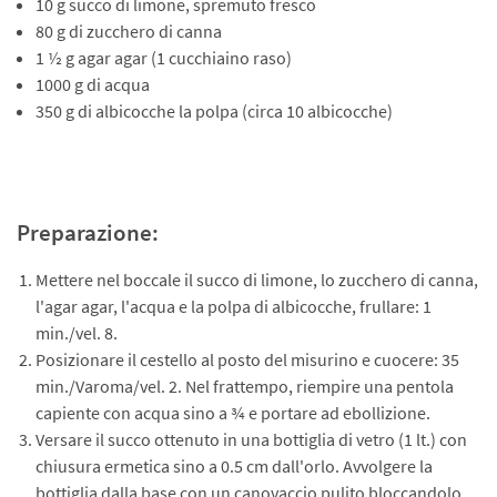
10 g succo di limone, spremuto fresco
80 g di zucchero di canna
1 ½ g agar agar (1 cucchiaino raso)
1000 g di acqua
350 g di albicocche la polpa (circa 10 albicocche)
Preparazione:
Mettere nel boccale il succo di limone, lo zucchero di canna,
l'agar agar, l'acqua e la polpa di albicocche, frullare: 1
min./vel. 8.
Posizionare il cestello al posto del misurino e cuocere: 35
min./Varoma/vel. 2. Nel frattempo, riempire una pentola
capiente con acqua sino a ¾ e portare ad ebollizione.
Versare il succo ottenuto in una bottiglia di vetro (1 lt.) con
chiusura ermetica sino a 0.5 cm dall'orlo. Avvolgere la
bottiglia dalla base con un canovaccio pulito bloccandolo