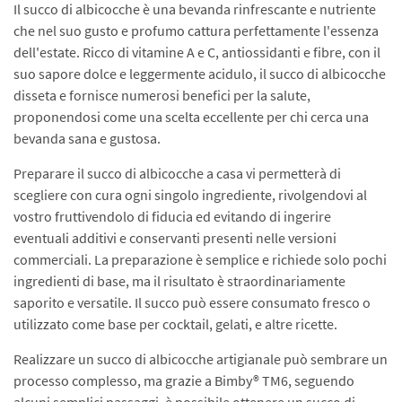
Il succo di albicocche è una bevanda rinfrescante e nutriente
che nel suo gusto e profumo cattura perfettamente l'essenza
dell'estate. Ricco di vitamine A e C, antiossidanti e fibre, con il
suo sapore dolce e leggermente acidulo, il succo di albicocche
disseta e fornisce numerosi benefici per la salute,
proponendosi come una scelta eccellente per chi cerca una
bevanda sana e gustosa.
Preparare il succo di albicocche a casa vi permetterà di
scegliere con cura ogni singolo ingrediente, rivolgendovi al
vostro fruttivendolo di fiducia ed evitando di ingerire
eventuali additivi e conservanti presenti nelle versioni
commerciali. La preparazione è semplice e richiede solo pochi
ingredienti di base, ma il risultato è straordinariamente
saporito e versatile. Il succo può essere consumato fresco o
utilizzato come base per cocktail, gelati, e altre ricette.
Realizzare un succo di albicocche artigianale può sembrare un
processo complesso, ma grazie a Bimby® TM6, seguendo
alcuni semplici passaggi, è possibile ottenere un succo di