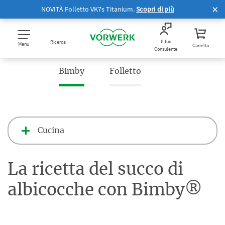
NOVITÀ Folletto VK7s Titanium.
Scopri di più
Il tuo
Ricerca
Menu
Carrello
Consulente
Bimby
Folletto
Cucina
La ricetta del succo di
albicocche con Bimby®