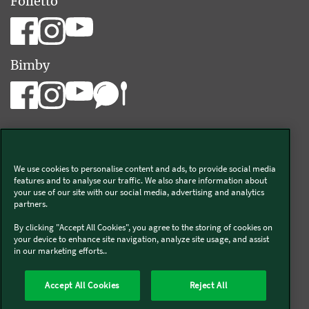
Folletto
Bimby
We use cookies to personalise content and ads, to provide social media
Vorwerk Italia s.a.s. di Vorwerk Management s.r.l.
features and to analyse our traffic. We also share information about
your use of our site with our social media, advertising and analytics
C.F. e P.Iva 00793630153
partners.
Chi siamo
Informativa Privacy & Cookies
By clicking "Accept All Cookies", you agree to the storing of cookies on
your device to enhance site navigation, analyze site usage, and assist
Licenza dati ai sensi del Regolamento UE-2023/2854
in our marketing efforts..
Condizioni Generali di Vendita
Informazioni Legali
Diritto di Recesso
Imprint
Modello Organizzativo
Codice Etico
Salute e Sicurezza
Accept All Cookies
Reject All
Segnalazioni (whistleblowing)
Dichiarazione di Accessibilità