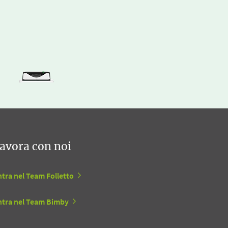
avora con noi
tra nel Team Folletto
ntra nel Team Bimby