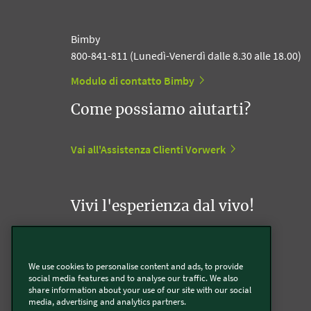
Bimby
800-841-811 (Lunedì-Venerdì dalle 8.30 alle 18.00)
Modulo di contatto Bimby
Come possiamo aiutarti?
Vai all'Assistenza Clienti Vorwerk
Vivi l'esperienza dal vivo!
Appuntamento con un Agente Folletto
We use cookies to personalise content and ads, to provide
social media features and to analyse our traffic. We also
Appuntamento con un Incaricato Bimby
share information about your use of our site with our social
media, advertising and analytics partners.