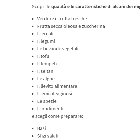
Scopri le
qualità e le caratteristiche di alcuni dei mi
Verdure e frutta fresche
Frutta secca oleosa e zuccherina
I cereali
Il legumi
Le bevande vegetali
Il tofu
Il tempeh
Il seitan
Le alghe
Il lievito alimentare
I semi oleaginosi
Le spezie
I condimenti
e scegli come preparare:
Basi
Sfizi salati