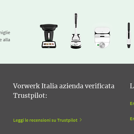
miglie
e alla
Vorwerk Italia azienda verificata
L
Trustpilot:
En
E
Leggi le recensioni su Trustpilot