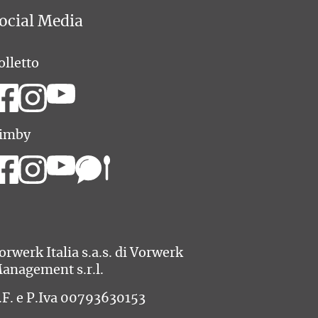
ocial Media
olletto
imby
orwerk Italia s.a.s. di Vorwerk
anagement s.r.l.
.F. e P.Iva 00793630153