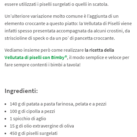
essere utilizzati i piselli surgelati o quelli in scatola.
Un’ulteriore variazione molto comune è l’aggiunta di un
elemento croccante a questo piatto: la Vellutata di Piselli viene
infatti spesso presentata accompagnata da alcuni crostini, da
striscioline di speck o da un po’ di pancetta croccante.
Vediamo insieme però come realizzare
la ricetta della
Vellutata di piselli con Bimby®
, il modo semplice e veloce per
fare sempre contenti i bimbi a tavola!
Ingredienti:
140 g di patata a pasta farinosa, pelata e a pezzi
100 g di cipolla a pezzi
1 spicchio di aglio
15 g di olio extravergine di oliva
450 g di piselli surgelati