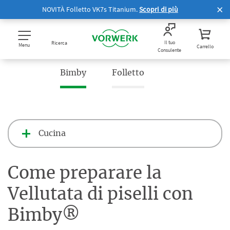
NOVITÀ Folletto VK7s Titanium.
Scopri di più
Il tuo
Ricerca
Menu
Carrello
Consulente
Bimby
Folletto
Cucina
Come preparare la
Vellutata di piselli con
Bimby®