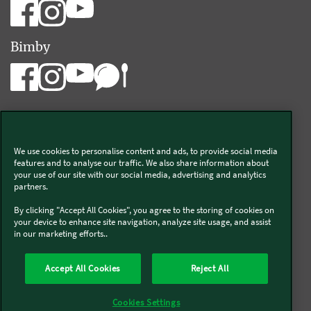
Bimby
We use cookies to personalise content and ads, to provide social media
Vorwerk Italia s.a.s. di Vorwerk Management s.r.l.
features and to analyse our traffic. We also share information about
your use of our site with our social media, advertising and analytics
C.F. e P.Iva 00793630153
partners.
Chi siamo
Informativa Privacy & Cookies
By clicking "Accept All Cookies", you agree to the storing of cookies on
your device to enhance site navigation, analyze site usage, and assist
Licenza dati ai sensi del Regolamento UE-2023/2854
in our marketing efforts..
Condizioni Generali di Vendita
Informazioni Legali
Diritto di Recesso
Imprint
Modello Organizzativo
Codice Etico
Salute e Sicurezza
Accept All Cookies
Reject All
Segnalazioni (whistleblowing)
Dichiarazione di Accessibilità
Verifica prodotti bloccati Bimby
Verifica prodotti Folletto
Cookies Settings