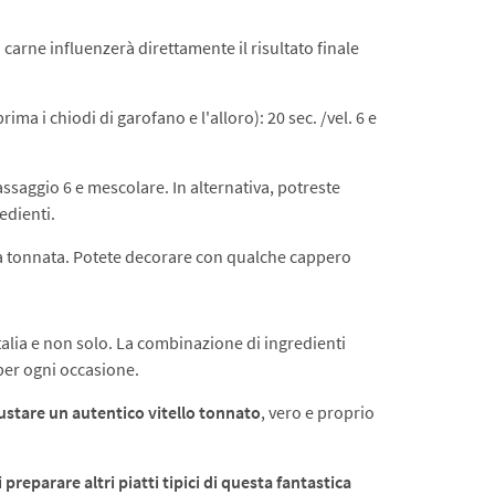
la carne influenzerà direttamente il risultato finale
ma i chiodi di garofano e l'alloro): 20 sec. /vel. 6 e
passaggio 6 e mescolare. In alternativa, potreste
edienti.
alsa tonnata. Potete decorare con qualche cappero
Italia e non solo. La combinazione di ingredienti
 per ogni occasione.
gustare un autentico vitello tonnato
, vero e proprio
 preparare altri piatti tipici di questa fantastica