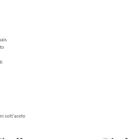
mais
ato
ti
ini sott'aceto