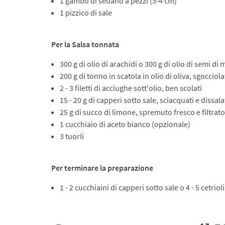
1 gambo di sedano a pezzi (3-4 cm)
1 pizzico di sale
Per la Salsa tonnata
300 g di olio di arachidi o 300 g di olio di semi di 
200 g di tonno in scatola in olio di oliva, sgocciol
2 - 3 filetti di acciughe sott'olio, ben scolati
15 - 20 g di capperi sotto sale, sciacquati e dissala
25 g di succo di limone, spremuto fresco e filtrato
1 cucchiaio di aceto bianco (opzionale)
3 tuorli
Per terminare la preparazione
1 - 2 cucchiaini di capperi sotto sale o 4 - 5 cetriol