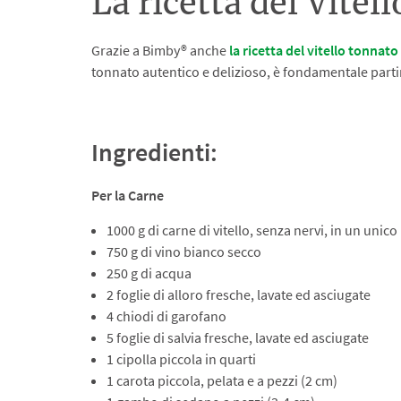
La ricetta del Vit
Grazie a Bimby® anche
la ricetta del vitello tonnato
tonnato autentico e delizioso, è fondamentale partire
Ingredienti:
Per la Carne
1000 g di carne di vitello, senza nervi, in un unico
750 g di vino bianco secco
250 g di acqua
2 foglie di alloro fresche, lavate ed asciugate
4 chiodi di garofano
5 foglie di salvia fresche, lavate ed asciugate
1 cipolla piccola in quarti
1 carota piccola, pelata e a pezzi (2 cm)