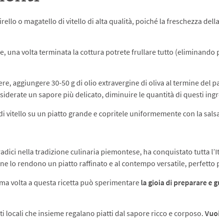
girello o magatello di vitello di alta qualità, poiché la freschezza del
, una volta terminata la cottura potrete frullare tutto (eliminando pri
cere, aggiungere 30-50 g di olio extravergine di oliva al termine del 
siderate un sapore più delicato, diminuire le quantità di questi ingr
te di vitello su un piatto grande e copritele uniformemente con la s
 radici nella tradizione culinaria piemontese, ha conquistato tutta l’
one lo rendono un piatto raffinato e al contempo versatile, perfetto
rima volta a questa ricetta può sperimentare
la gioia di preparare e 
ti locali che insieme regalano piatti dal sapore ricco e corposo.
Vuoi