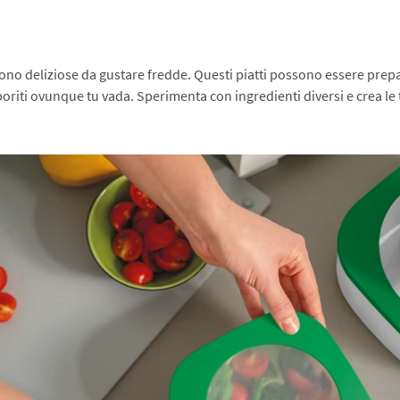
 sono deliziose da gustare fredde. Questi piatti possono essere prepa
poriti ovunque tu vada. Sperimenta con ingredienti diversi e crea le 