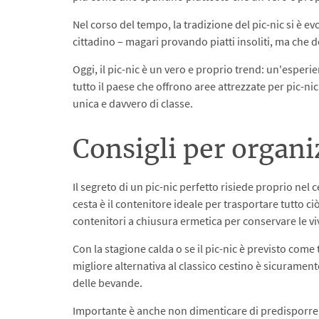
Nel corso del tempo, la tradizione del pic-nic si è 
cittadino – magari provando piatti insoliti, ma che 
Oggi, il pic-nic è un vero e proprio trend: un'esperien
tutto il paese che offrono aree attrezzate per pic-nic
unica e davvero di classe.
Consigli per organi
Il segreto di un pic-nic perfetto risiede proprio nel 
cesta è il contenitore ideale per trasportare tutto c
contenitori a chiusura ermetica per conservare le v
Con la stagione calda o se il pic-nic è previsto come 
migliore alternativa al classico cestino è sicuramen
delle bevande.
Importante è anche non dimenticare di predisporre t