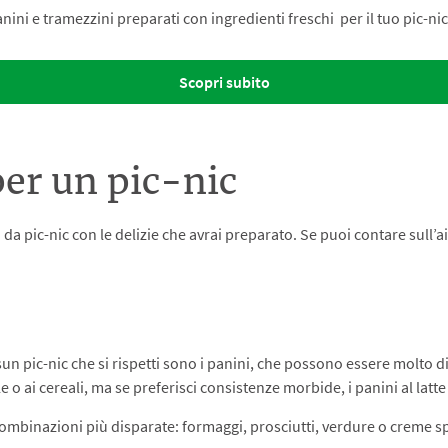
nini e tramezzini preparati con ingredienti freschi per il tuo pic-ni
Scopri subito
per un pic-nic
da pic-nic con le delizie che avrai preparato. Se puoi contare sull’a
pic-nic che si rispetti sono i panini, che possono essere molto dive
ale o ai cereali, ma se preferisci consistenze morbide, i panini al latt
 combinazioni più disparate: formaggi, prosciutti, verdure o creme sp