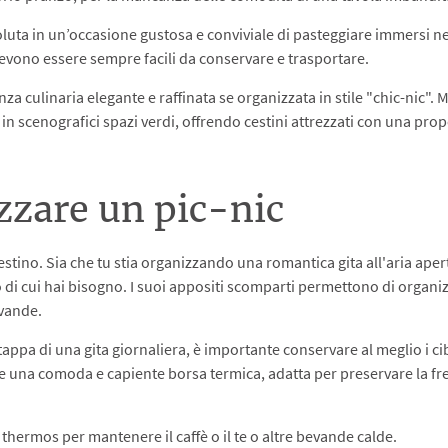
evoluta in un’occasione gustosa e conviviale di pasteggiare immersi 
devono essere sempre facili da conservare e trasportare.
za culinaria elegante e raffinata se organizzata in stile "chic-nic". Mo
 in scenografici spazi verdi, offrendo cestini attrezzati con una prop
zzare un pic-nic
cestino. Sia che tu stia organizzando una romantica gita all'aria aper
iò di cui hai bisogno. I suoi appositi scomparti permettono di organi
ivande.
tappa di una gita giornaliera, è importante conservare al meglio i cib
te una comoda e capiente borsa termica, adatta per preservare la fre
hermos per mantenere il caffè o il te o altre bevande calde.