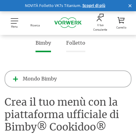
NOVITÀ Folletto VK7s Titanium.
Scopri di più
Il tuo
Ricerca
Menu
Carrello
Consulente
Bimby
Folletto
Mondo Bimby
Crea il tuo menù con la
piattaforma ufficiale di
Bimby® Cookidoo®