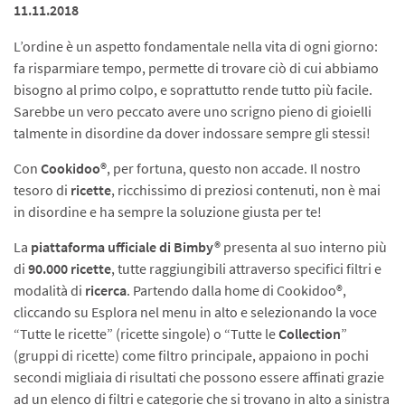
11.11.2018
L’ordine è un aspetto fondamentale nella vita di ogni giorno:
fa risparmiare tempo, permette di trovare ciò di cui abbiamo
bisogno al primo colpo, e soprattutto rende tutto più facile.
Sarebbe un vero peccato avere uno scrigno pieno di gioielli
talmente in disordine da dover indossare sempre gli stessi!
Con
Cookidoo®
, per fortuna, questo non accade. Il nostro
tesoro di
ricette
, ricchissimo di preziosi contenuti, non è mai
in disordine e ha sempre la soluzione giusta per te!
La
piattaforma ufficiale di Bimby®
presenta al suo interno più
di
90.000 ricette
, tutte raggiungibili attraverso specifici filtri e
modalità di
ricerca
. Partendo dalla home di Cookidoo®,
cliccando su Esplora nel menu in alto e selezionando la voce
“Tutte le ricette” (ricette singole) o “Tutte le
Collection
”
(gruppi di ricette) come filtro principale, appaiono in pochi
secondi migliaia di risultati che possono essere affinati grazie
ad un elenco di filtri e categorie che si trovano in alto a sinistra