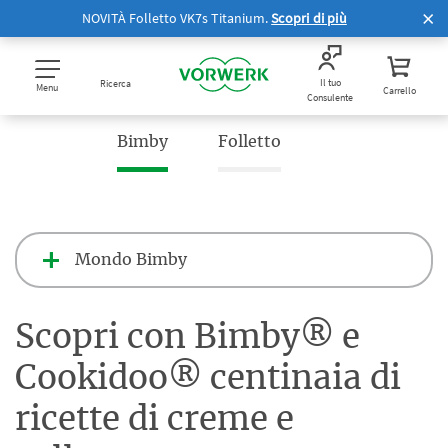
NOVITÀ Folletto VK7s Titanium.
Scopri di più
Il tuo
Ricerca
Menu
Carrello
Consulente
Bimby
Folletto
Mondo Bimby
Scopri con Bimby® e
Cookidoo® centinaia di
ricette di creme e