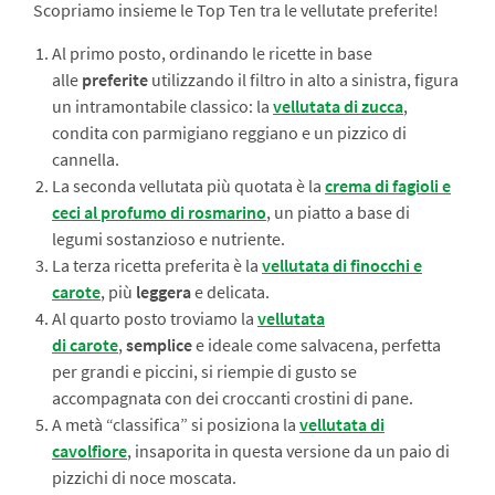
Scopriamo insieme le Top Ten tra le vellutate preferite!
Al primo posto, ordinando le ricette in base
alle
preferite
utilizzando il filtro in alto a sinistra, figura
un intramontabile classico: la
vellutata di zucca
,
condita con parmigiano reggiano e un pizzico di
cannella.
La seconda vellutata più quotata è la
crema di fagioli e
ceci al profumo di rosmarino
, un piatto a base di
legumi sostanzioso e nutriente.
La terza ricetta preferita è la
vellutata di finocchi e
carote
, più
leggera
e delicata.
Al quarto posto troviamo la
vellutata
di carote
,
semplice
e ideale come salvacena, perfetta
per grandi e piccini, si riempie di gusto se
accompagnata con dei croccanti crostini di pane.
A metà “classifica” si posiziona la
vellutata di
cavolfiore
, insaporita in questa versione da un paio di
pizzichi di noce moscata.