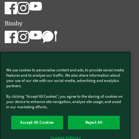
Bimby
We use cookies to personalise content and ads, to provide social media
Vorwerk Italia s.a.s. di Vorwerk Management s.r.l.
features and to analyse our traffic. We also share information about
your use of our site with our social media, advertising and analytics
C.F. e P.Iva 00793630153
partners.
Chi siamo
Informativa Privacy & Cookies
By clicking "Accept All Cookies", you agree to the storing of cookies on
your device to enhance site navigation, analyze site usage, and assist
Licenza dati ai sensi del Regolamento UE-2023/2854
in our marketing efforts..
Condizioni Generali di Vendita
Informazioni Legali
Diritto di Recesso
Imprint
Modello Organizzativo
Codice Etico
Salute e Sicurezza
Accept All Cookies
Reject All
Segnalazioni (whistleblowing)
Dichiarazione di Accessibilità
Verifica prodotti bloccati Bimby
Verifica prodotti Folletto
Cookies Settings