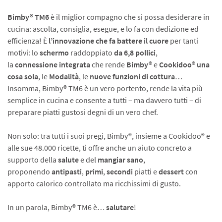
Bimby® TM6
è il miglior compagno che si possa desiderare in
cucina: ascolta, consiglia, esegue, e lo fa con dedizione ed
efficienza! È
l’innovazione
che fa battere il cuore
per tanti
motivi: lo
schermo
raddoppiato
da 6,8 pollici
,
la
connessione
integrata
che rende
Bimby®
e
Cookidoo®
una
cosa sola
, le
Modalità
, le
nuove
funzioni
di cottura
…
Insomma, Bimby® TM6 è un vero portento, rende la vita più
semplice in cucina e consente a tutti – ma davvero tutti – di
preparare piatti gustosi degni di un vero chef.
Non solo: tra tutti i suoi pregi, Bimby®, insieme a Cookidoo® e
alle sue 48.000 ricette, ti offre anche un aiuto concreto a
supporto della
salute
e del
mangiar
sano
,
proponendo
antipasti
,
primi
,
secondi
piatti e
dessert
con
apporto calorico controllato ma ricchissimi di gusto.
In un parola, Bimby® TM6 è…
salutare
!