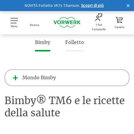
NOVITÀ Folletto VK7s Titanium.
Scopri di più
Il tuo
Ricerca
Menu
Carrello
Consulente
Bimby
Folletto
Mondo Bimby
Bimby® TM6 e le ricette
della salute