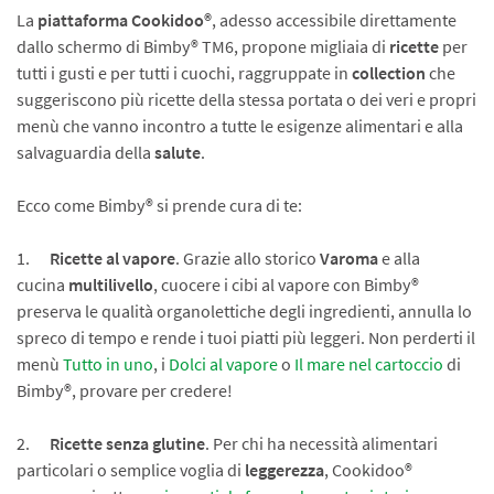
La
piattaforma
Cookidoo®
, adesso accessibile direttamente
dallo schermo di Bimby® TM6, propone migliaia di
ricette
per
tutti i gusti e per tutti i cuochi, raggruppate in
collection
che
suggeriscono più ricette della stessa portata o dei veri e propri
menù che vanno incontro a tutte le esigenze alimentari e alla
salvaguardia della
salute
.
Ecco come Bimby® si prende cura di te:
1.
Ricette al vapore
. Grazie allo storico
Varoma
e alla
cucina
multilivello
, cuocere i cibi al vapore con Bimby®
preserva le qualità organolettiche degli ingredienti, annulla lo
spreco di tempo e rende i tuoi piatti più leggeri. Non perderti il
menù
Tutto in uno
, i
Dolci al vapore
o
Il mare nel cartoccio
di
Bimby®, provare per credere!
2.
Ricette senza glutine
. Per chi ha necessità alimentari
particolari o semplice voglia di
leggerezza
, Cookidoo®