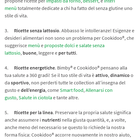
propone ricette per
impasti da forno
,
dessert
, e
interi
menù
totalmente dedicate a chi ha fatto del senza glutine uno
stile di vita.
3.
Ricette senza lattosio
. Abbasso le intolleranze! Esigenze e
desideri alimentari non sono un problema per Cookidoo®, che
suggerisce
menù
e
proposte dolci e salate senza
lattosio
,
buone
, leggere e
per tutti
.
4.
Ricette energetiche
. Bimby® e Cookidoo® pensano alla
tua salute a 360 gradi! Se il tuo stile di vita è
attivo
,
dinamico
o
da
sportivo
, non perderti tutte le collection all’insegna del
gusto e
dell’energia
, come
Smart food
,
Allenarsi con
gusto
,
Salute in ciotola
e tante altre.
5.
Ricette per la linea
. Preservare la propria salute significa
anche assumere i
nutrienti
nella giusta quantità, e, a volte,
anche meno del necessario se questo lo richiede la nostra
forma fisica: Cookidoo® accorre nuovamente in nostro aiuto,