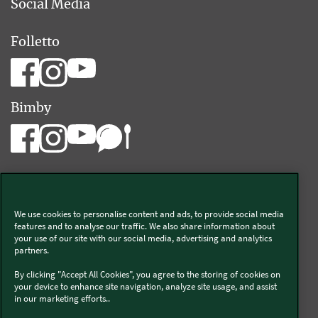
Social Media
Folletto
Bimby
We use cookies to personalise content and ads, to provide social media
Vorwerk Italia s.a.s. di Vorwerk Management s.r.l.
features and to analyse our traffic. We also share information about
your use of our site with our social media, advertising and analytics
C.F. e P.Iva 00793630153
partners.
Chi siamo
Informativa Privacy & Cookies
By clicking "Accept All Cookies", you agree to the storing of cookies on
your device to enhance site navigation, analyze site usage, and assist
Licenza dati ai sensi del Regolamento UE-2023/2854
in our marketing efforts..
Condizioni Generali di Vendita
Informazioni Legali
Diritto di Recesso