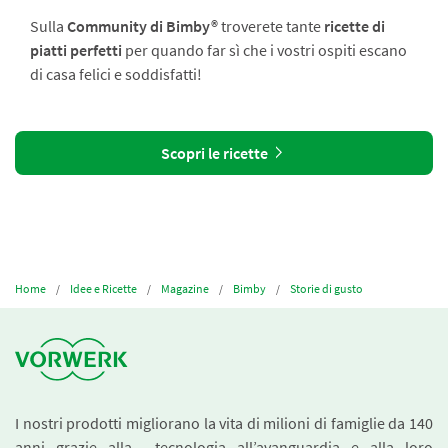
Sulla
Community di Bimby®
troverete tante
ricette di
piatti perfetti
per quando far sì che i vostri ospiti escano
di casa felici e soddisfatti!
Scopri le ricette
Home
Idee e Ricette
Magazine
Bimby
Storie di gusto
I nostri prodotti migliorano la vita di milioni di famiglie da 140
anni grazie alla tecnologia all’avanguardia e alla loro