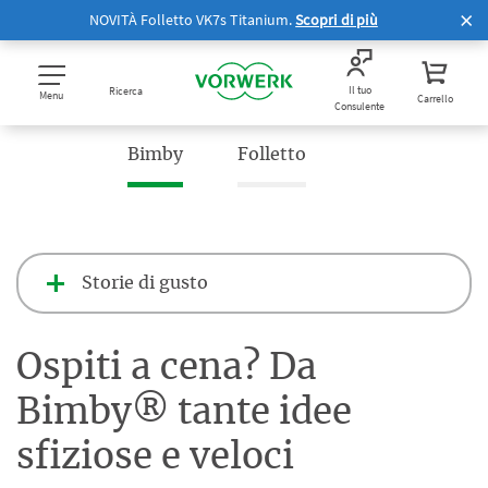
NOVITÀ Folletto VK7s Titanium.
Scopri di più
Il tuo
Ricerca
Menu
Carrello
Consulente
Bimby
Folletto
Storie di gusto
Ospiti a cena? Da
Bimby® tante idee
sfiziose e veloci