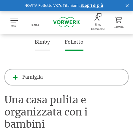
NOVITÀ Folletto VK7s Titanium.
Scopri di più
Il tuo
Ricerca
Menu
Carrello
Consulente
Bimby
Folletto
Famiglia
Una casa pulita e
organizzata con i
bambini