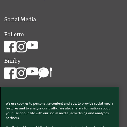
Social Media
Folletto
Bimby
We use cookies to personalise content and ads, to provide social media
Vorwerk Italia s.a.s. di Vorwerk Management s.r.l.
features and to analyse our traffic. We also share information about
your use of our site with our social media, advertising and analytics
C.F. e P.Iva 00793630153
partners.
Chi siamo
Informativa Privacy & Cookies