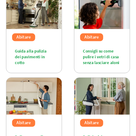
Abitare
Abitare
Guida alla pulizia
Consigli su come
dei pavimenti in
pulire i vetri di casa
cotto
senza lasciare aloni
Abitare
Abitare