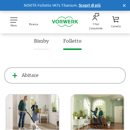
NOVITÀ Folletto VK7s Titanium.
Scopri di più
Il tuo
Ricerca
Menu
Carrello
Consulente
Bimby
Folletto
Abitare