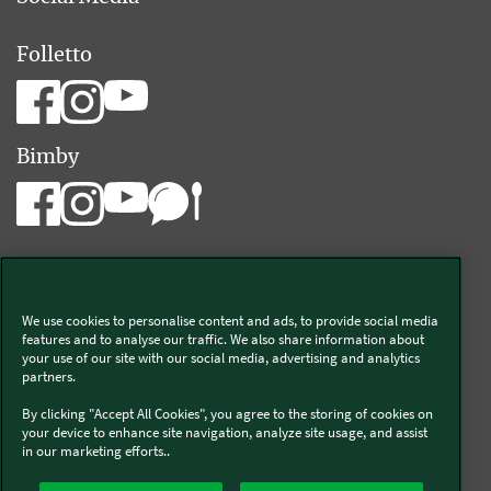
Folletto
Bimby
We use cookies to personalise content and ads, to provide social media
Vorwerk Italia s.a.s. di Vorwerk Management s.r.l.
features and to analyse our traffic. We also share information about
your use of our site with our social media, advertising and analytics
C.F. e P.Iva 00793630153
partners.
Chi siamo
Informativa Privacy & Cookies
By clicking "Accept All Cookies", you agree to the storing of cookies on
your device to enhance site navigation, analyze site usage, and assist
Licenza dati ai sensi del Regolamento UE-2023/2854
in our marketing efforts..
Condizioni Generali di Vendita
Informazioni Legali
Diritto di Recesso
Imprint
Modello Organizzativo
Codice Etico
Salute e Sicurezza