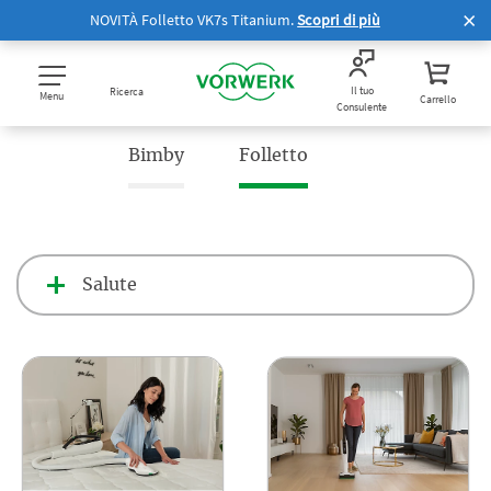
NOVITÀ Folletto VK7s Titanium.
Scopri di più
Il tuo
Ricerca
Menu
Carrello
Consulente
Bimby
Folletto
Salute