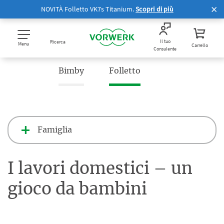
NOVITÀ Folletto VK7s Titanium.
Scopri di più
Il tuo
Ricerca
Menu
Carrello
Consulente
Bimby
Folletto
Famiglia
I lavori domestici – un
gioco da bambini