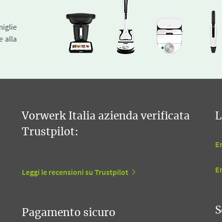
miglie
e alla
Vorwerk Italia azienda verificata
L
Trustpilot:
En
E
Leggi le recensioni su Trustpilot
S
Pagamento sicuro