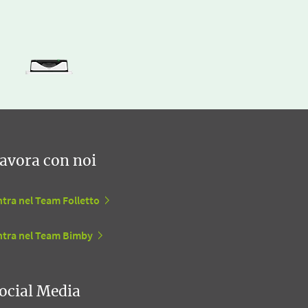
avora con noi
tra nel Team Folletto
ntra nel Team Bimby
ocial Media