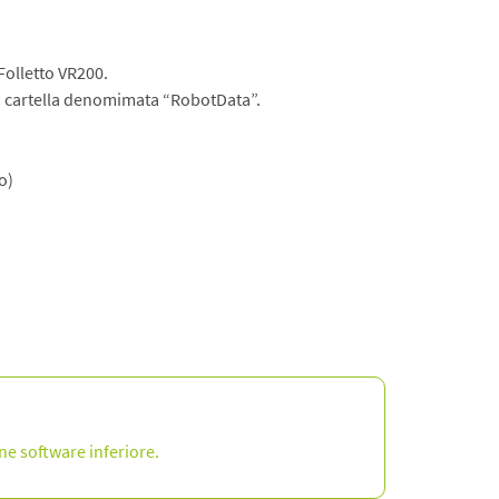
Folletto VR200.
 la cartella denomimata “RobotData”.
o)
ne software inferiore.